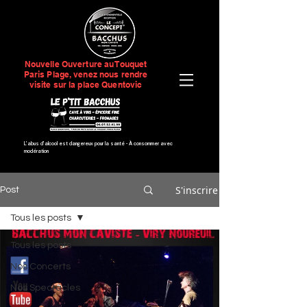
Nouvelle Ouverture au Touquet
Paris Plage, venez nous rendre
visite sur la place Quentovic
L’abus d’alcool est dangereux pour la santé -
À consommer avec
modération
S'inscrire
Post
Tous les posts
Tous les posts
Nos Concerts
Nos Spectacles