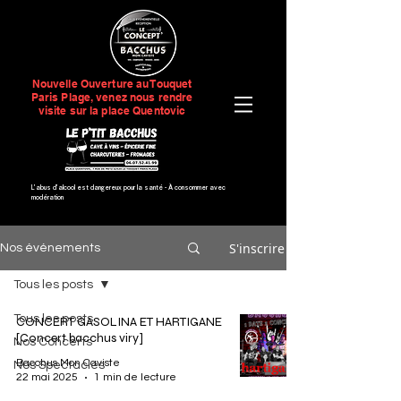
Nouvelle Ouverture au Touquet
Paris Plage, venez nous rendre
visite sur la place Quentovic
L’abus d’alcool est dangereux pour la santé -
À consommer avec
modération
S'inscrire
Nos événements
Tous les posts
Tous les posts
CONCERT GASOLINA ET HARTIGANE
[Concert bacchus viry]
Nos Concerts
Bacchus Mon Caviste
Nos Spectacles
22 mai 2025
1 min de lecture