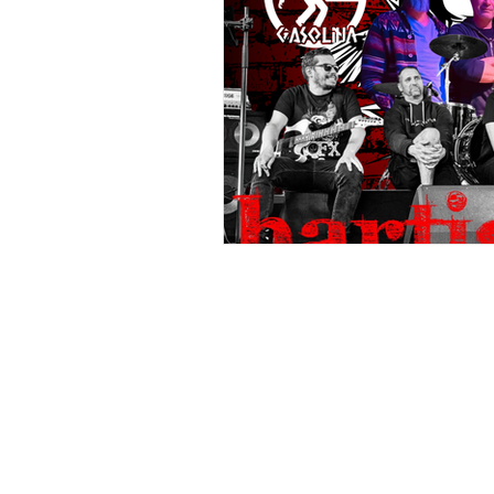
e récéption "Le Concept"
Location de Borne PhotoBoot
h
Mentions Legale