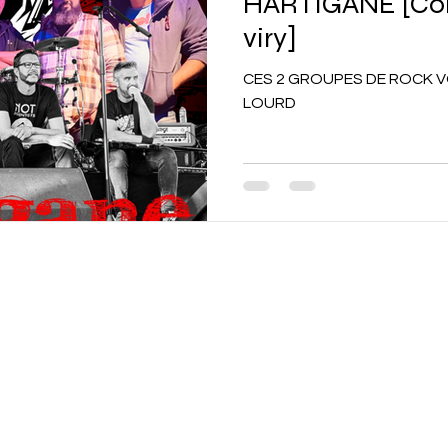
HARTIGANE [Con
viry]
CES 2 GROUPES DE ROCK 
LOURD
s
C.G.V
Bacchus Le Concept'
ZAC Les Terrages, 02300 Viry-
Noureuil
03.23.57.42.1
7