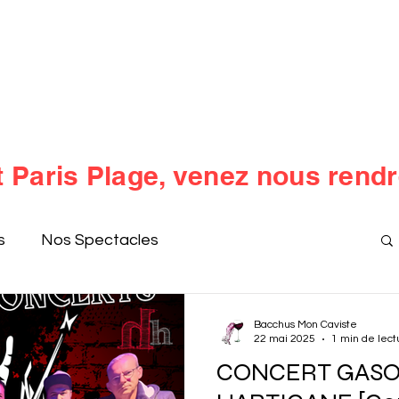
S MON CAVISTE
Accueil
Qui 
Depuis 200
1
 www.bacchusmoncaviste.fr
gereux pour la santé -
À consommer avec
Paris Plage, venez nous rendre
s
Nos Spectacles
Bacchus Mon Caviste
22 mai 2025
1 min de lect
CONCERT GASO