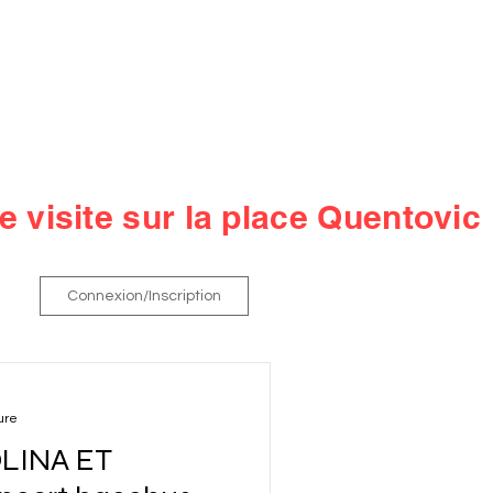
sommes-nous
Nos événements
Nos Actualités
Contactez-
 visite sur la place Quentovic
Connexion/Inscription
ure
LINA ET