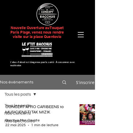
Nouvelle Ouverture au Touquet
Paris Plage, venez nous rendre
visite sur la place Quentovic
L’abus d’alcool est dangereux pour la santé -
À consommer avec
modération
S'inscrire
Nos événements
Tous les posts
Tous les posts
CONCERT AFRO CARIBEENS 10
MUSICIENS TI TAK MIZIK
Nos Concerts
Bacchus Mon Caviste
Nos Spectacles
22 mai 2025
1 min de lecture