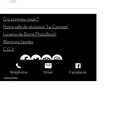
Qui sommes-nous ?
Notre salle de récéption "Le Concept"
Location de Borne PhotoBoot
h
Mentions Legales
C.G.V
Bacchus Le Concept'
ZAC Les Terrages, 02300 Viry-
Téléphone
Email
Facebook
Noureuil
03.23.57.42.17