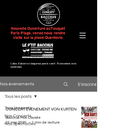
Nouvelle Ouverture au Touquet
Paris Plage, venez nous rendre
visite sur la place Quentovic
L’abus d’alcool est dangereux pour la santé -
À consommer avec
modération
S'inscrire
Nos événements
Tous les posts
Tous les posts
CONCERT EVENEMENT VON KURTEN
Nos Concerts
Bacchus Mon Caviste
22 mai 2025
1 min de lecture
Nos Spectacles