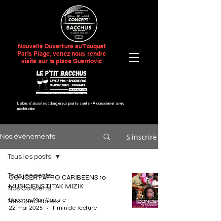
Nouvelle Ouverture au Touquet
Paris Plage, venez nous rendre
visite sur la place Quentovic
L’abus d’alcool est dangereux pour la santé -
À consommer avec
modération
S'inscrire
Nos événements
Tous les posts
Tous les posts
CONCERT AFRO CARIBEENS 10
MUSICIENS TI TAK MIZIK
Nos Concerts
Bacchus Mon Caviste
Nos Spectacles
22 mai 2025
1 min de lecture