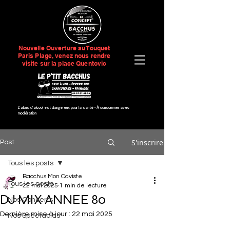
Nouvelle Ouverture au Touquet
Paris Plage, venez nous rendre
visite sur la place Quentovic
L’abus d’alcool est dangereux pour la santé -
À consommer avec
modération
S'inscrire
Post
Tous les posts
Bacchus Mon Caviste
Tous les posts
22 mai 2025
1 min de lecture
DJ MIX ANNEE 80
Nos Concerts
Dernière mise à jour :
22 mai 2025
Nos Spectacles