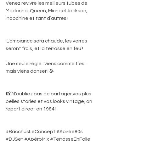
Venez revivre les meilleurs tubes de 
Madonna, Queen, Michael Jackson, 
Indochine et tant d’autres ! 
 L’ambiance sera chaude, les verres 
seront frais, et la terrasse en feu !
Une seule règle : viens comme t’es… 
mais viens danser ! 🥳
📸 N’oubliez pas de partager vos plus 
belles stories et vos looks vintage, on 
repart direct en 1984 !
#BacchusLeConcept
#Soirée80s
#DJSet
#ApéroMix
#TerrasseEnFolie