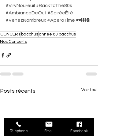
#ViryNoureuil
#BackToThe80s
#AmbianceDeOuf
#SoiréeÉté
#VenezNombreux
#ApéroTime
 🕶️🎛️🪩
CONCERT
bacchus
annee 80 bacchus
Nos Concerts
Voir tout
Posts récents
Téléphone
Email
Facebook