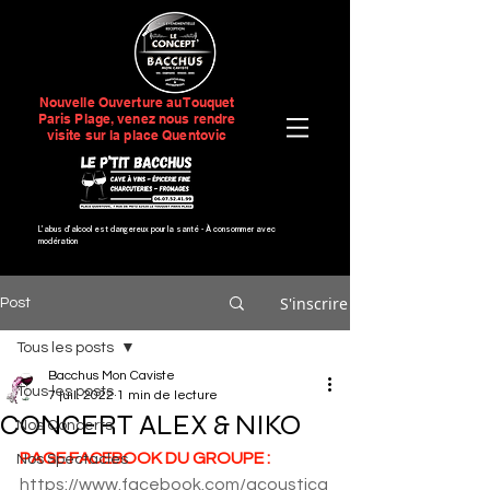
Nouvelle Ouverture au Touquet
Paris Plage, venez nous rendre
visite sur la place Quentovic
L’abus d’alcool est dangereux pour la santé -
À consommer avec
modération
S'inscrire
Post
Tous les posts
Bacchus Mon Caviste
Tous les posts
7 juil. 2022
1 min de lecture
CONCERT ALEX & NIKO
Nos Concerts
PAGE FACEBOOK DU GROUPE :
Nos Spectacles
https://www.facebook.com/acoustica