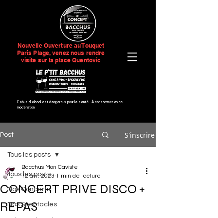
Nouvelle Ouverture au Touquet
Paris Plage, venez nous rendre
visite sur la place Quentovic
L’abus d’alcool est dangereux pour la santé -
À consommer avec
modération
S'inscrire
Post
Tous les posts
Bacchus Mon Caviste
Tous les posts
12 avr. 2023
1 min de lecture
CONCERT PRIVE DISCO +
Nos Concerts
REPAS
Nos Spectacles