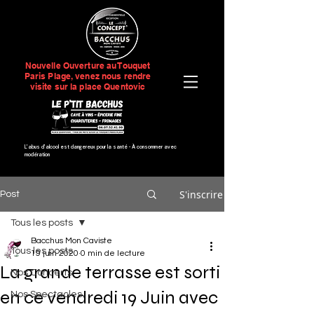
Nouvelle Ouverture au Touquet
Paris Plage, venez nous rendre
visite sur la place Quentovic
L’abus d’alcool est dangereux pour la santé -
À consommer avec
modération
S'inscrire
Post
Tous les posts
Bacchus Mon Caviste
Tous les posts
19 juin 2020
0 min de lecture
La grande terrasse est sorti
Nos Concerts
en ce vendredi 19 Juin avec
Nos Spectacles