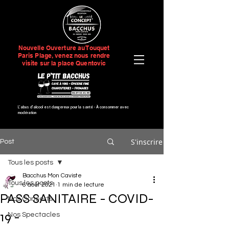
Nouvelle Ouverture au Touquet
Paris Plage, venez nous rendre
visite sur la place Quentovic
L’abus d’alcool est dangereux pour la santé -
À consommer avec
modération
S'inscrire
Post
Tous les posts
Bacchus Mon Caviste
Tous les posts
6 août 2021
1 min de lecture
PASS SANITAIRE - COVID-
Nos Concerts
19 -
Nos Spectacles