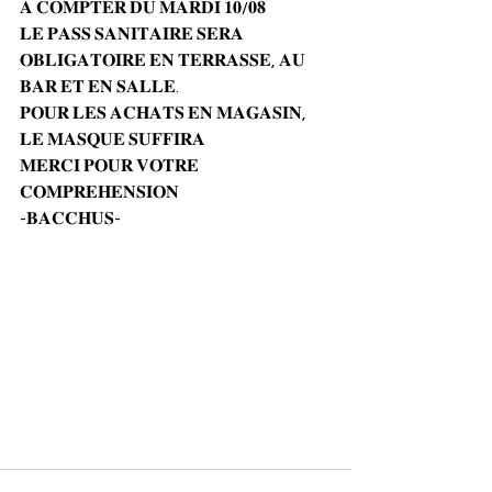
𝐀 𝐂𝐎𝐌𝐏𝐓𝐄𝐑 𝐃𝐔 𝐌𝐀𝐑𝐃𝐈 𝟏𝟎/𝟎𝟖
𝐋𝐄 𝐏𝐀𝐒𝐒 𝐒𝐀𝐍𝐈𝐓𝐀𝐈𝐑𝐄 𝐒𝐄𝐑𝐀 
𝐎𝐁𝐋𝐈𝐆𝐀𝐓𝐎𝐈𝐑𝐄 𝐄𝐍 𝐓𝐄𝐑𝐑𝐀𝐒𝐒𝐄, 𝐀𝐔 
𝐁𝐀𝐑 𝐄𝐓 𝐄𝐍 𝐒𝐀𝐋𝐋𝐄.
𝐏𝐎𝐔𝐑 𝐋𝐄𝐒 𝐀𝐂𝐇𝐀𝐓𝐒 𝐄𝐍 𝐌𝐀𝐆𝐀𝐒𝐈𝐍, 
𝐋𝐄 𝐌𝐀𝐒𝐐𝐔𝐄 𝐒𝐔𝐅𝐅𝐈𝐑𝐀
𝐌𝐄𝐑𝐂𝐈 𝐏𝐎𝐔𝐑 𝐕𝐎𝐓𝐑𝐄 
𝐂𝐎𝐌𝐏𝐑𝐄𝐇𝐄𝐍𝐒𝐈𝐎𝐍
-𝐁𝐀𝐂𝐂𝐇𝐔𝐒-